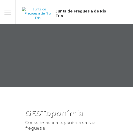
Junta de Freguesia de Rio
Frio
GESToponímia
Consulte aqui a toponímia da sua
freguesia