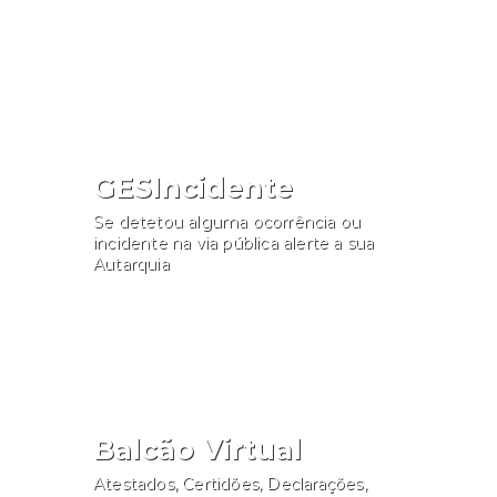
Consultar
GESIncidente
Se detetou alguma ocorrência ou
incidente na via pública alerte a sua
Autarquia
Participar
Balcão Virtual
Atestados, Certidões, Declarações,