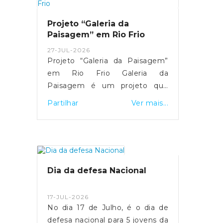
muitas bênçãos para prosseguir
a sua missão.Parabéns e muito
Projeto “Galeria da
obrigado pelo convite!
Paisagem” em Rio Frio
27-JUL-2026
Projeto “Galeria da Paisagem”
em Rio Frio Galeria da
Paisagem é um projeto que
convida a pensar a paisagem
Partilhar
Ver mais...
como construção cultural,
política e social
complexa. Através de uma
residência artística de longa
duração, que ocorreu no início
Dia da defesa Nacional
do ano, três artistas, Cristina
Mateus, Lara Jacinto e Gustavo
17-JUL-2026
Ciríaco, tiveram parte do
No dia 17 de Julho, é o dia de
território de Arcos de Valdevez,
defesa nacional para 5 jovens da
nomeadamente a nossa