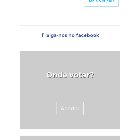
gestão do projeto, @FAHR
Mais Notícias
momento de dor e
021.3.
saudade.Junta de Freguesia de
Rio Frio
Siga-nos no facebook
Onde votar?
Aceder